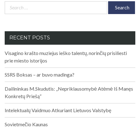
Search
for:
RECENT POSTS
Visagino krašto muziejus ieško talentų, norinčių prisiliesti
prie miesto istorijos
SSRS Boksas – ar buvo madinga?
Dailininkas M.Skudutis: „Nepriklausomybė Atėmė Iš Manęs
Konkretų Priešą“
Intelektualų Vaidmuo Atkuriant Lietuvos Valstybę
Sovietmečio Kaunas