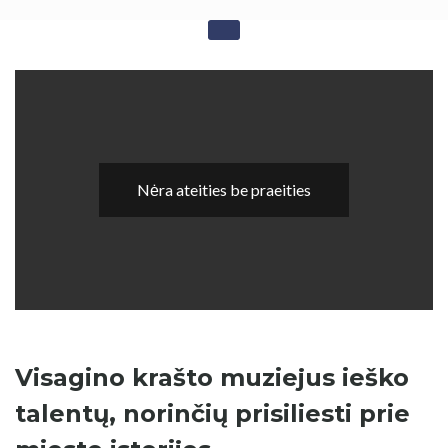
Skip
Sovietika - Sovietinės
to
content
okupacijos studijos
Nėra ateities be praeities
Visagino krašto muziejus ieško
talentų, norinčių prisiliesti prie