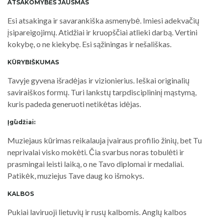
ATSAKOMYBĖS JAUSMAS
Esi atsakinga ir savarankiška asmenybė. Imiesi adekvačių
įsipareigojimų. Atidžiai ir kruopščiai atlieki darbą. Vertini
kokybę, o ne kiekybę. Esi sąžiningas ir nešališkas.
KŪRYBIŠKUMAS
Tavyje gyvena išradėjas ir vizionierius. Ieškai originalių
saviraiškos formų. Turi lankstų tarpdisciplininį mąstymą,
kuris padeda generuoti netikėtas idėjas.
Įgūdžiai:
Muziejaus kūrimas reikalauja įvairaus profilio žinių, bet Tu
neprivalai visko mokėti. Čia svarbus noras tobulėti ir
prasmingai leisti laiką, o ne Tavo diplomai ir medaliai.
Patikėk, muziejus Tave daug ko išmokys.
KALBOS
Pukiai laviruoji lietuvių ir rusų kalbomis. Anglų kalbos