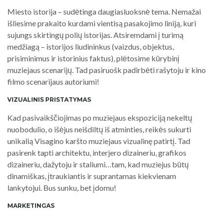
Miesto istorija – sudėtinga daugiasluoksnė tema. Nemažai
išliesime prakaito kurdami vientisą pasakojimo liniją, kuri
sujungs skirtingų polių istorijas. Atsiremdami į turimą
medžiagą – istorijos liudininkus (vaizdus, objektus,
prisiminimus ir istorinius faktus), plėtosime kūrybinį
muziejaus scenarijų. Tad pasiruošk padirbėti rašytoju ir kino
filmo scenarijaus autoriumi!
VIZUALINIS PRISTATYMAS
Kad pasivaikščiojimas po muziejaus ekspoziciją nekeltų
nuobodulio, o išėjus neišdiltų iš atminties, reikės sukurti
unikalią Visagino karšto muziejaus vizualinę patirtį. Tad
pasirenk tapti architektu, interjero dizaineriu, grafikos
dizaineriu, dažytoju ir staliumi…tam, kad muziejus būtų
dinamiškas, įtraukiantis ir suprantamas kiekvienam
lankytojui. Bus sunku, bet įdomu!
MARKETINGAS