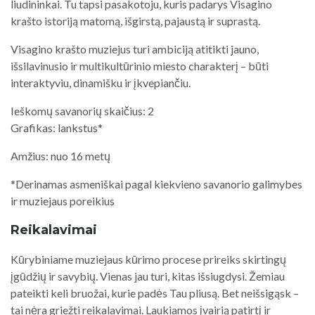
liudininkai. Tu tapsi pasakotoju, kuris padarys Visagino
krašto istoriją matomą, išgirstą, pajaustą ir suprastą.
Visagino krašto muziejus turi ambiciją atitikti jauno,
išsilavinusio ir multikultūrinio miesto charakterį – būti
interaktyviu, dinamišku ir įkvepiančiu.
Ieškomų savanorių skaičius: 2
Grafikas: lankstus*
Amžius: nuo 16 metų
*Derinamas asmeniškai pagal kiekvieno savanorio galimybes
ir muziejaus poreikius
Reikalavimai
Kūrybiniame muziejaus kūrimo procese prireiks skirtingų
įgūdžių ir savybių. Vienas jau turi, kitas išsiugdysi. Žemiau
pateikti keli bruožai, kurie padės Tau pliusą. Bet neišsigąsk –
tai nėra griežti reikalavimai. Laukiamos įvairią patirtį ir