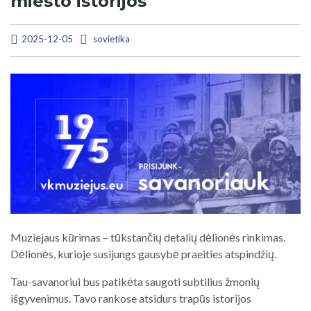
miesto istorijos
2025-12-05
sovietika
Muziejaus kūrimas – tūkstančių detalių dėlionės rinkimas.
Dėlionės, kurioje susijungs gausybė praeities atspindžių.
Tau-savanoriui bus patikėta saugoti subtilius žmonių
išgyvenimus. Tavo rankose atsidurs trapūs istorijos