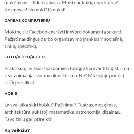
mokėjimas – didelis pliusas. Moki dar kokią nors kalbą?
Kosmosas! Nemoki? Išmoksi!
DARBAS KOMPIUTERIU
Moki ne tik Facebook naršyti ir Word dokumentą sukurti.
Pažįsti naudingus darbo organizavimo įrankius ir socialinių
tinklų specifiką.
FOTO/VIDEO/AUDIO
Praktikuoji ar teoriškai domiesi fotografija ir/ar filmų kūrimu
ir/ar animacija ir/ar muzikos kūrimu. Ne? Muziejuje prie šių
sričių prisiliesi.
HOBIS
Laisvą laiką skiri hobiui? Pažinimui? Teatras, mezgimas,
architektūra, aukštoji matematika, astronomija, dizainas…
Tavo žinių gali prireikti!
Ką veiksiu?