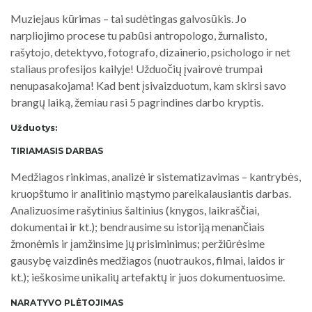
Muziejaus kūrimas – tai sudėtingas galvosūkis. Jo
narpliojimo procese tu pabūsi antropologo, žurnalisto,
rašytojo, detektyvo, fotografo, dizainerio, psichologo ir net
staliaus profesijos kailyje! Užduočių įvairovė trumpai
nenupasakojama! Kad bent įsivaizduotum, kam skirsi savo
brangų laiką, žemiau rasi 5 pagrindines darbo kryptis.
Užduotys:
TIRIAMASIS DARBAS
Medžiagos rinkimas, analizė ir sistematizavimas – kantrybės,
kruopštumo ir analitinio mąstymo pareikalausiantis darbas.
Analizuosime rašytinius šaltinius (knygos, laikraščiai,
dokumentai ir kt.); bendrausime su istoriją menančiais
žmonėmis ir įamžinsime jų prisiminimus; peržiūrėsime
gausybę vaizdinės medžiagos (nuotraukos, filmai, laidos ir
kt.); ieškosime unikalių artefaktų ir juos dokumentuosime.
NARATYVO PLĖTOJIMAS