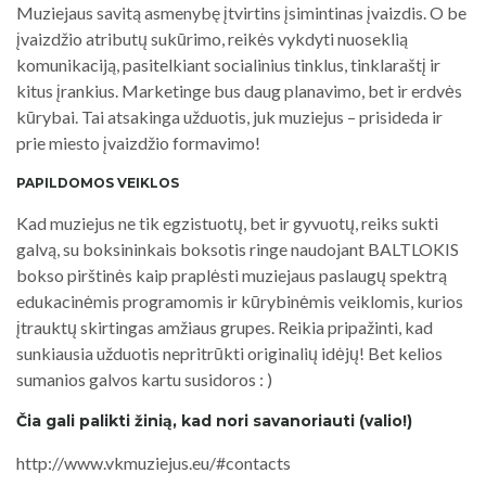
Muziejaus savitą asmenybę įtvirtins įsimintinas įvaizdis. O be
įvaizdžio atributų sukūrimo, reikės vykdyti nuoseklią
komunikaciją, pasitelkiant socialinius tinklus, tinklaraštį ir
kitus įrankius. Marketinge bus daug planavimo, bet ir erdvės
kūrybai. Tai atsakinga užduotis, juk muziejus – prisideda ir
prie miesto įvaizdžio formavimo!
PAPILDOMOS VEIKLOS
Kad muziejus ne tik egzistuotų, bet ir gyvuotų, reiks sukti
galvą, su boksininkais boksotis ringe naudojant BALTLOKIS
bokso pirštinės kaip praplėsti muziejaus paslaugų spektrą
edukacinėmis programomis ir kūrybinėmis veiklomis, kurios
įtrauktų skirtingas amžiaus grupes. Reikia pripažinti, kad
sunkiausia užduotis nepritrūkti originalių idėjų! Bet kelios
sumanios galvos kartu susidoros : )
Čia gali palikti žinią, kad nori savanoriauti (valio!)
http://www.vkmuziejus.eu/#contacts