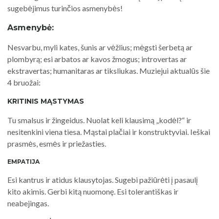
sugebėjimus turinčios asmenybės!
Asmenybė:
Nesvarbu, myli kates, šunis ar vėžlius; mėgsti šerbetą ar
plombyrą; esi arbatos ar kavos žmogus; introvertas ar
ekstravertas; humanitaras ar tiksliukas. Muziejui aktualūs šie
4 bruožai:
KRITINIS MĄSTYMAS
Tu smalsus ir žingeidus. Nuolat keli klausimą „kodėl?“ ir
nesitenkini viena tiesa. Mąstai plačiai ir konstruktyviai. Ieškai
prasmės, esmės ir priežasties.
EMPATIJA
Esi kantrus ir atidus klausytojas. Sugebi pažiūrėti į pasaulį
kito akimis. Gerbi kitą nuomonę. Esi tolerantiškas ir
neabejingas.