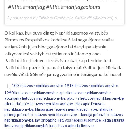
#lithuanianflag #lithuanianflagcolours
A post shared by Elžbieta Gruževska Griškevič (@elgrugri) on
Feb 
O kol kas, kur buvo dingę Nepriklausomos valstybės
Pirmosios Respublikos kodeksai? Jei negalėjome realiai
susigrąžinti jų en bloc, galėjome tai daryti palaipsniui,
laikydamiesi valstybės tęstinumo ir šitame plane.
Padirbėkite, Lietuvos teisės istorikai, kaip ten klostėsi.
Padirbėkite pažeistų pamatų taisytojai. Galbūt jūs. Niekada
nevėlu. Ačiū. Sėkmės jums gyvenimo ir teisingumo keliuose!
100 lietuvos nepriklausomybe
,
1918 lietuvos nepriklausomybe
,
1990 lietuvos nepriklausomybe
,
apie lietuvos nepriklausomybe
,
atkuriama lietuvos nepriklausomybe
,
atkurta lietuvos nepriklausomybe
,
eilerasciai apie lietuvos nepriklausomybe
,
eilės apie lietuvos
nepriklausomybę
,
filmas apie lietuvos nepriklausomybe
,
islandija
pirmoji pripazino lietuvos nepriklausomybe
,
islandija pripazino lietuvos
nepriklausomybe
,
jav pripazino lietuvos nepriklausomybe
,
kada atkurta
lietuvos nepriklausomybė
,
kada buvo atkurta lietuvos