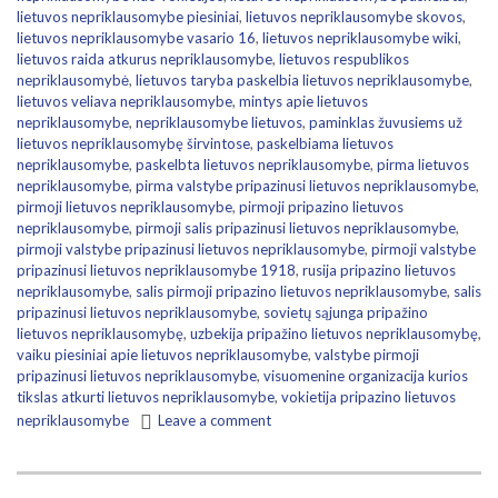
lietuvos nepriklausomybe piesiniai
,
lietuvos nepriklausomybe skovos
,
lietuvos nepriklausomybe vasario 16
,
lietuvos nepriklausomybe wiki
,
lietuvos raida atkurus nepriklausomybe
,
lietuvos respublikos
nepriklausomybė
,
lietuvos taryba paskelbia lietuvos nepriklausomybe
,
lietuvos veliava nepriklausomybe
,
mintys apie lietuvos
nepriklausomybe
,
nepriklausomybe lietuvos
,
paminklas žuvusiems už
lietuvos nepriklausomybę širvintose
,
paskelbiama lietuvos
nepriklausomybe
,
paskelbta lietuvos nepriklausomybe
,
pirma lietuvos
nepriklausomybe
,
pirma valstybe pripazinusi lietuvos nepriklausomybe
,
pirmoji lietuvos nepriklausomybe
,
pirmoji pripazino lietuvos
nepriklausomybe
,
pirmoji salis pripazinusi lietuvos nepriklausomybe
,
pirmoji valstybe pripazinusi lietuvos nepriklausomybe
,
pirmoji valstybe
pripazinusi lietuvos nepriklausomybe 1918
,
rusija pripazino lietuvos
nepriklausomybe
,
salis pirmoji pripazino lietuvos nepriklausomybe
,
salis
pripazinusi lietuvos nepriklausomybe
,
sovietų sąjunga pripažino
lietuvos nepriklausomybę
,
uzbekija pripažino lietuvos nepriklausomybę
,
vaiku piesiniai apie lietuvos nepriklausomybe
,
valstybe pirmoji
pripazinusi lietuvos nepriklausomybe
,
visuomenine organizacija kurios
tikslas atkurti lietuvos nepriklausomybe
,
vokietija pripazino lietuvos
nepriklausomybe
Leave a comment