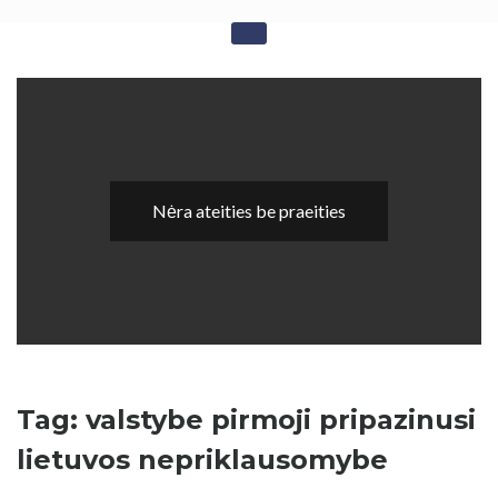
Skip
Sovietika - Sovietinės
to
content
okupacijos studijos
Nėra ateities be praeities
Tag: valstybe pirmoji pripazinusi
lietuvos nepriklausomybe