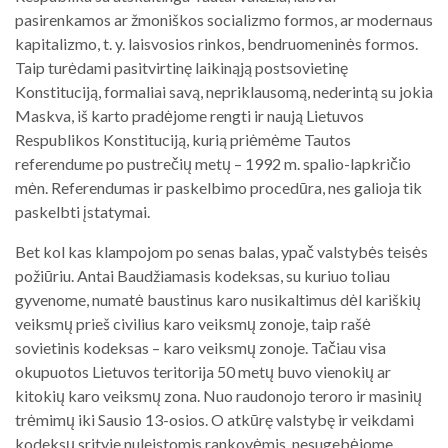
pasirenkamos ar žmoniškos socializmo formos, ar modernaus
kapitalizmo, t. y. laisvosios rinkos, bendruomeninės formos.
Taip turėdami pasitvirtinę laikinąją postsovietinę
Konstituciją, formaliai savą, nepriklausomą, nederintą su jokia
Maskva, iš karto pradėjome rengti ir naują Lietuvos
Respublikos Konstituciją, kurią priėmėme Tautos
referendume po pustrečių metų – 1992 m. spalio-lapkričio
mėn. Referendumas ir paskelbimo procedūra, nes galioja tik
paskelbti įstatymai.
Bet kol kas klampojom po senas balas, ypač valstybės teisės
požiūriu. Antai Baudžiamasis kodeksas, su kuriuo toliau
gyvenome, numatė baustinus karo nusikaltimus dėl kariškių
veiksmų prieš civilius karo veiksmų zonoje, taip rašė
sovietinis kodeksas – karo veiksmų zonoje. Tačiau visa
okupuotos Lietuvos teritorija 50 metų buvo vienokių ar
kitokių karo veiksmų zona. Nuo raudonojo teroro ir masinių
trėmimų iki Sausio 13-osios. O atkūrę valstybę ir veikdami
kodeksų srityje nuleistomis rankovėmis, nesugebėjome