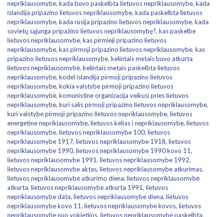
nepriklausomybe
,
kada buvo paskelbta lietuvos nepriklausomybe
,
kada
islandija pripazino lietuvos nepriklausomybe
,
kada paskelbta lietuvos
nepriklausomybe
,
kada rusija pripazino lietuvos nepriklausomybe
,
kada
sovietų sąjunga pripažino lietuvos nepriklausomybę?
,
kas paskelbe
lietuvos nepriklausomybe
,
kas pirmieji pripazino lietuvos
nepriklausomybe
,
kas pirmoji pripazino lietuvos nepriklausomybe
,
kas
pripazino lietuvos nepriklausomybe
,
kelintais metais buvo atkurta
lietuvos nepriklausomybė
,
kelintais metais paskelbta lietuvos
nepriklausomybe
,
kodel islandija pirmoji pripazino lietuvos
nepriklausomybe
,
kokia valstybe pirmoji pripazino lietuvos
nepriklausomybe
,
komunistine organizacija veikusi pries lietuvos
nepriklausomybe
,
kuri salis pirmoji pripazino lietuvos nepriklausomybe
,
kuri valstybe pirmoji pripazino lietuvos nepriklausomybe
,
lietuvos
energetine nepriklausomybe
,
lietuvos kelias i nepriklausomybe
,
lietuvos
nepriklausomybe
,
lietuvos nepriklausomybe 100
,
lietuvos
nepriklausomybe 1917
,
lietuvos nepriklausomybe 1918
,
lietuvos
nepriklausomybe 1990
,
lietuvos nepriklausomybe 1990 kovo 11
,
lietuvos nepriklausomybe 1991
,
lietuvos nepriklausomybe 1992
,
lietuvos nepriklausomybe aktas
,
lietuvos nepriklausomybe atkurimas
,
lietuvos nepriklausomybe atkurimo diena
,
lietuvos nepriklausomybė
atkurta
,
lietuvos nepriklausomybe atkurta 1991
,
lietuvos
nepriklausomybe data
,
lietuvos nepriklausomybe diena
,
lietuvos
nepriklausomybe kovo 11
,
lietuvos nepriklausomybe kovos
,
lietuvos
nepriklausomybe nuo vokietijos
,
lietuvos nepriklausomybe paskelbta
,