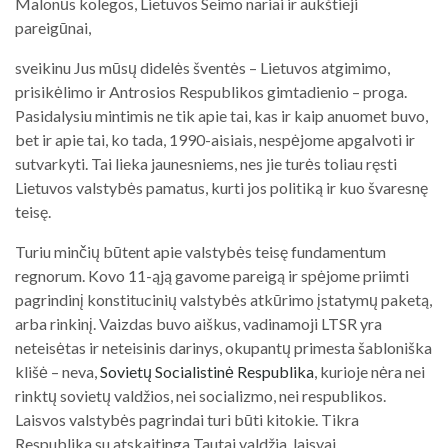
Malonūs kolegos, Lietuvos Seimo nariai ir aukštieji
pareigūnai,
sveikinu Jus mūsų didelės šventės – Lietuvos atgimimo,
prisikėlimo ir Antrosios Respublikos gimtadienio – proga.
Pasidalysiu mintimis ne tik apie tai, kas ir kaip anuomet buvo,
bet ir apie tai, ko tada, 1990-aisiais, nespėjome apgalvoti ir
sutvarkyti. Tai lieka jaunesniems, nes jie turės toliau ręsti
Lietuvos valstybės pamatus, kurti jos politiką ir kuo švaresnę
teisę.
Turiu minčių būtent apie valstybės teisę fundamentum
regnorum. Kovo 11-ąją gavome pareigą ir spėjome priimti
pagrindinį konstitucinių valstybės atkūrimo įstatymų paketą,
arba rinkinį. Vaizdas buvo aiškus, vadinamoji LTSR yra
neteisėtas ir neteisinis darinys, okupantų primesta šabloniška
klišė – neva,
Sovietų Socialistinė Respublika
, kurioje nėra nei
rinktų sovietų valdžios, nei socializmo, nei respublikos.
Laisvos valstybės pagrindai turi būti kitokie. Tikra
Respublika su atskaitinga Tautai valdžia, laisvai