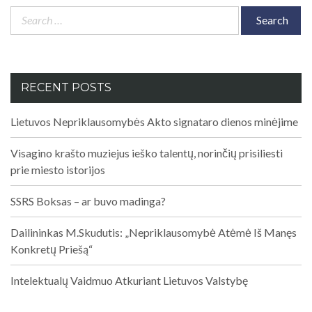
Search
for:
RECENT POSTS
Lietuvos Nepriklausomybės Akto signataro dienos minėjime
Visagino krašto muziejus ieško talentų, norinčių prisiliesti
prie miesto istorijos
SSRS Boksas – ar buvo madinga?
Dailininkas M.Skudutis: „Nepriklausomybė Atėmė Iš Manęs
Konkretų Priešą“
Intelektualų Vaidmuo Atkuriant Lietuvos Valstybę