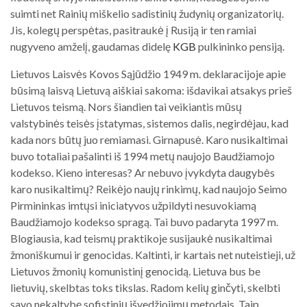
suimti net Rainių miškelio sadistinių žudynių organizatorių.
Jis, kolegų perspėtas, pasitraukė į Rusiją ir ten ramiai
nugyveno amželį, gaudamas didelę
KGB
pulkininko pensiją.
Lietuvos Laisvės Kovos Sąjūdžio 1949 m. deklaracijoje apie
būsimą laisvą Lietuvą aiškiai sakoma: išdavikai atsakys prieš
Lietuvos teismą. Nors šiandien tai veikiantis mūsų
valstybinės teisės įstatymas, sistemos dalis, negirdėjau, kad
kada nors būtų juo remiamasi. Girnapusė. Karo nusikaltimai
buvo totaliai pašalinti iš 1994 metų naujojo Baudžiamojo
kodekso. Kieno interesas? Ar nebuvo įvykdyta daugybės
karo nusikaltimų? Reikėjo naujų rinkimų, kad naujojo Seimo
Pirmininkas imtųsi iniciatyvos užpildyti nesuvokiamą
Baudžiamojo kodekso spragą. Tai buvo padaryta 1997 m.
Blogiausia, kad teismų praktikoje susijaukė nusikaltimai
žmoniškumui ir genocidas. Kaltinti, ir kartais net nuteistieji, už
Lietuvos žmonių komunistinį genocidą. Lietuva bus be
lietuvių, skelbtas toks tikslas. Radom kelių ginčyti, skelbti
savo nekaltybę sofistinių išvedžiojimų metodais. Taip,