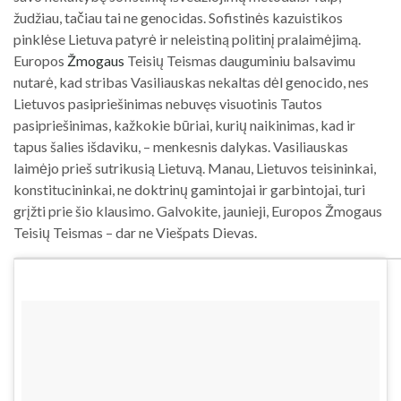
žudžiau, tačiau tai ne genocidas. Sofistinės kazuistikos
pinklėse Lietuva patyrė ir neleistiną politinį pralaimėjimą.
Europos
Žmogaus
Teisių Teismas dauguminiu balsavimu
nutarė, kad stribas Vasiliauskas nekaltas dėl genocido, nes
Lietuvos pasipriešinimas nebuvęs visuotinis Tautos
pasipriešinimas, kažkokie būriai, kurių naikinimas, kad ir
tapus šalies išdaviku, – menkesnis dalykas. Vasiliauskas
laimėjo prieš sutrikusią Lietuvą. Manau, Lietuvos teisininkai,
konstitucininkai, ne doktrinų gamintojai ir garbintojai, turi
grįžti prie šio klausimo. Galvokite, jaunieji, Europos Žmogaus
Teisių Teismas – dar ne Viešpats Dievas.