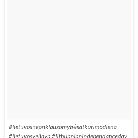
#lietuvosnepriklausomybėsatkūrimodiena
#lietuvosveliava #lithuanianindependanceday