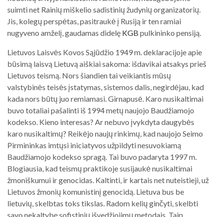
suimti net Rainių miškelio sadistinių žudynių organizatorių.
Jis, kolegų perspėtas, pasitraukė į Rusiją ir ten ramiai
nugyveno amželį, gaudamas didelę
KGB
pulkininko pensiją.
Lietuvos Laisvės Kovos Sąjūdžio 1949 m. deklaracijoje apie
būsimą laisvą Lietuvą aiškiai sakoma: išdavikai atsakys prieš
Lietuvos teismą. Nors šiandien tai veikiantis mūsų
valstybinės teisės įstatymas, sistemos dalis, negirdėjau, kad
kada nors būtų juo remiamasi. Girnapusė. Karo nusikaltimai
buvo totaliai pašalinti iš 1994 metų naujojo Baudžiamojo
kodekso. Kieno interesas? Ar nebuvo įvykdyta daugybės
karo nusikaltimų? Reikėjo naujų rinkimų, kad naujojo Seimo
Pirmininkas imtųsi iniciatyvos užpildyti nesuvokiamą
Baudžiamojo kodekso spragą. Tai buvo padaryta 1997 m.
Blogiausia, kad teismų praktikoje susijaukė nusikaltimai
žmoniškumui ir genocidas. Kaltinti, ir kartais net nuteistieji, už
Lietuvos žmonių komunistinį genocidą. Lietuva bus be
lietuvių, skelbtas toks tikslas. Radom kelių ginčyti, skelbti
savo nekaltybę sofistinių išvedžiojimų metodais. Taip,