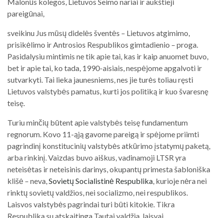
Malonūs kolegos, Lietuvos Seimo nariai ir aukštieji
pareigūnai,
sveikinu Jus mūsų didelės šventės – Lietuvos atgimimo,
prisikėlimo ir Antrosios Respublikos gimtadienio – proga.
Pasidalysiu mintimis ne tik apie tai, kas ir kaip anuomet buvo,
bet ir apie tai, ko tada, 1990-aisiais, nespėjome apgalvoti ir
sutvarkyti. Tai lieka jaunesniems, nes jie turės toliau ręsti
Lietuvos valstybės pamatus, kurti jos politiką ir kuo švaresnę
teisę.
Turiu minčių būtent apie valstybės teisę fundamentum
regnorum. Kovo 11-ąją gavome pareigą ir spėjome priimti
pagrindinį konstitucinių valstybės atkūrimo įstatymų paketą,
arba rinkinį. Vaizdas buvo aiškus, vadinamoji LTSR yra
neteisėtas ir neteisinis darinys, okupantų primesta šabloniška
klišė – neva,
Sovietų Socialistinė Respublika
, kurioje nėra nei
rinktų sovietų valdžios, nei socializmo, nei respublikos.
Laisvos valstybės pagrindai turi būti kitokie. Tikra
Respublika su atskaitinga Tautai valdžia, laisvai