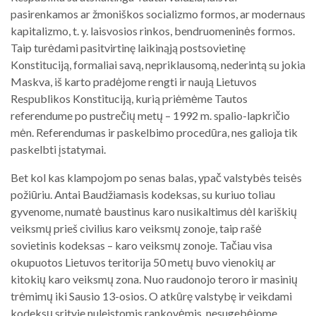
pasirenkamos ar žmoniškos socializmo formos, ar modernaus
kapitalizmo, t. y. laisvosios rinkos, bendruomeninės formos.
Taip turėdami pasitvirtinę laikinąją postsovietinę
Konstituciją, formaliai savą, nepriklausomą, nederintą su jokia
Maskva, iš karto pradėjome rengti ir naują Lietuvos
Respublikos Konstituciją, kurią priėmėme Tautos
referendume po pustrečių metų – 1992 m. spalio-lapkričio
mėn. Referendumas ir paskelbimo procedūra, nes galioja tik
paskelbti įstatymai.
Bet kol kas klampojom po senas balas, ypač valstybės teisės
požiūriu. Antai Baudžiamasis kodeksas, su kuriuo toliau
gyvenome, numatė baustinus karo nusikaltimus dėl kariškių
veiksmų prieš civilius karo veiksmų zonoje, taip rašė
sovietinis kodeksas – karo veiksmų zonoje. Tačiau visa
okupuotos Lietuvos teritorija 50 metų buvo vienokių ar
kitokių karo veiksmų zona. Nuo raudonojo teroro ir masinių
trėmimų iki Sausio 13-osios. O atkūrę valstybę ir veikdami
kodeksų srityje nuleistomis rankovėmis, nesugebėjome