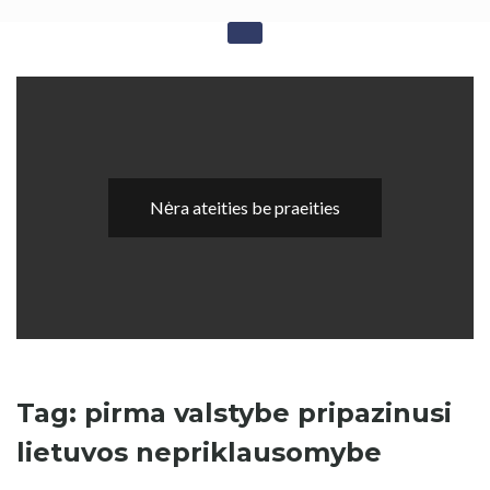
Skip
Sovietika - Sovietinės
to
content
okupacijos studijos
Nėra ateities be praeities
Tag: pirma valstybe pripazinusi
lietuvos nepriklausomybe