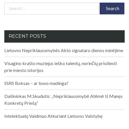
Search
for:
RECENT POSTS
Lietuvos Nepriklausomybės Akto signataro dienos minėjime
Visagino krašto muziejus ieško talentų, norinčių prisiliesti
prie miesto istorijos
SSRS Boksas – ar buvo madinga?
Dailininkas M.Skudutis: „Nepriklausomybė Atėmė Iš Manęs
Konkretų Priešą“
Intelektualų Vaidmuo Atkuriant Lietuvos Valstybę