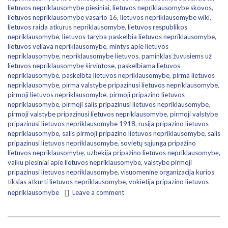
lietuvos nepriklausomybe piesiniai
,
lietuvos nepriklausomybe skovos
,
lietuvos nepriklausomybe vasario 16
,
lietuvos nepriklausomybe wiki
,
lietuvos raida atkurus nepriklausomybe
,
lietuvos respublikos
nepriklausomybė
,
lietuvos taryba paskelbia lietuvos nepriklausomybe
,
lietuvos veliava nepriklausomybe
,
mintys apie lietuvos
nepriklausomybe
,
nepriklausomybe lietuvos
,
paminklas žuvusiems už
lietuvos nepriklausomybę širvintose
,
paskelbiama lietuvos
nepriklausomybe
,
paskelbta lietuvos nepriklausomybe
,
pirma lietuvos
nepriklausomybe
,
pirma valstybe pripazinusi lietuvos nepriklausomybe
,
pirmoji lietuvos nepriklausomybe
,
pirmoji pripazino lietuvos
nepriklausomybe
,
pirmoji salis pripazinusi lietuvos nepriklausomybe
,
pirmoji valstybe pripazinusi lietuvos nepriklausomybe
,
pirmoji valstybe
pripazinusi lietuvos nepriklausomybe 1918
,
rusija pripazino lietuvos
nepriklausomybe
,
salis pirmoji pripazino lietuvos nepriklausomybe
,
salis
pripazinusi lietuvos nepriklausomybe
,
sovietų sąjunga pripažino
lietuvos nepriklausomybę
,
uzbekija pripažino lietuvos nepriklausomybę
,
vaiku piesiniai apie lietuvos nepriklausomybe
,
valstybe pirmoji
pripazinusi lietuvos nepriklausomybe
,
visuomenine organizacija kurios
tikslas atkurti lietuvos nepriklausomybe
,
vokietija pripazino lietuvos
nepriklausomybe
Leave a comment