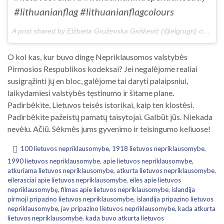
#lithuanianflag #lithuanianflagcolours
A post shared by Elžbieta Gruževska Griškevič (@elgrugri) on
Feb 
O kol kas, kur buvo dingę Nepriklausomos valstybės
Pirmosios Respublikos kodeksai? Jei negalėjome realiai
susigrąžinti jų en bloc, galėjome tai daryti palaipsniui,
laikydamiesi valstybės tęstinumo ir šitame plane.
Padirbėkite, Lietuvos teisės istorikai, kaip ten klostėsi.
Padirbėkite pažeistų pamatų taisytojai. Galbūt jūs. Niekada
nevėlu. Ačiū. Sėkmės jums gyvenimo ir teisingumo keliuose!
100 lietuvos nepriklausomybe
,
1918 lietuvos nepriklausomybe
,
1990 lietuvos nepriklausomybe
,
apie lietuvos nepriklausomybe
,
atkuriama lietuvos nepriklausomybe
,
atkurta lietuvos nepriklausomybe
,
eilerasciai apie lietuvos nepriklausomybe
,
eilės apie lietuvos
nepriklausomybę
,
filmas apie lietuvos nepriklausomybe
,
islandija
pirmoji pripazino lietuvos nepriklausomybe
,
islandija pripazino lietuvos
nepriklausomybe
,
jav pripazino lietuvos nepriklausomybe
,
kada atkurta
lietuvos nepriklausomybė
,
kada buvo atkurta lietuvos