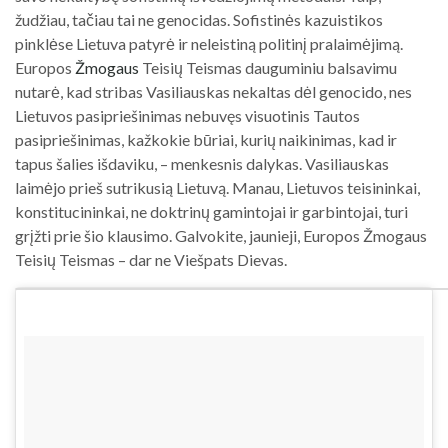
žudžiau, tačiau tai ne genocidas. Sofistinės kazuistikos
pinklėse Lietuva patyrė ir neleistiną politinį pralaimėjimą.
Europos
Žmogaus
Teisių Teismas dauguminiu balsavimu
nutarė, kad stribas Vasiliauskas nekaltas dėl genocido, nes
Lietuvos pasipriešinimas nebuvęs visuotinis Tautos
pasipriešinimas, kažkokie būriai, kurių naikinimas, kad ir
tapus šalies išdaviku, – menkesnis dalykas. Vasiliauskas
laimėjo prieš sutrikusią Lietuvą. Manau, Lietuvos teisininkai,
konstitucininkai, ne doktrinų gamintojai ir garbintojai, turi
grįžti prie šio klausimo. Galvokite, jaunieji, Europos Žmogaus
Teisių Teismas – dar ne Viešpats Dievas.