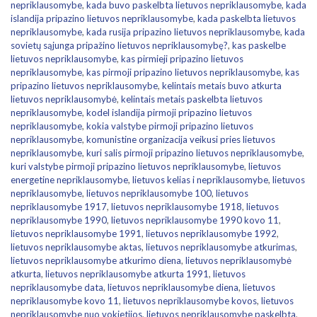
nepriklausomybe
,
kada buvo paskelbta lietuvos nepriklausomybe
,
kada
islandija pripazino lietuvos nepriklausomybe
,
kada paskelbta lietuvos
nepriklausomybe
,
kada rusija pripazino lietuvos nepriklausomybe
,
kada
sovietų sąjunga pripažino lietuvos nepriklausomybę?
,
kas paskelbe
lietuvos nepriklausomybe
,
kas pirmieji pripazino lietuvos
nepriklausomybe
,
kas pirmoji pripazino lietuvos nepriklausomybe
,
kas
pripazino lietuvos nepriklausomybe
,
kelintais metais buvo atkurta
lietuvos nepriklausomybė
,
kelintais metais paskelbta lietuvos
nepriklausomybe
,
kodel islandija pirmoji pripazino lietuvos
nepriklausomybe
,
kokia valstybe pirmoji pripazino lietuvos
nepriklausomybe
,
komunistine organizacija veikusi pries lietuvos
nepriklausomybe
,
kuri salis pirmoji pripazino lietuvos nepriklausomybe
,
kuri valstybe pirmoji pripazino lietuvos nepriklausomybe
,
lietuvos
energetine nepriklausomybe
,
lietuvos kelias i nepriklausomybe
,
lietuvos
nepriklausomybe
,
lietuvos nepriklausomybe 100
,
lietuvos
nepriklausomybe 1917
,
lietuvos nepriklausomybe 1918
,
lietuvos
nepriklausomybe 1990
,
lietuvos nepriklausomybe 1990 kovo 11
,
lietuvos nepriklausomybe 1991
,
lietuvos nepriklausomybe 1992
,
lietuvos nepriklausomybe aktas
,
lietuvos nepriklausomybe atkurimas
,
lietuvos nepriklausomybe atkurimo diena
,
lietuvos nepriklausomybė
atkurta
,
lietuvos nepriklausomybe atkurta 1991
,
lietuvos
nepriklausomybe data
,
lietuvos nepriklausomybe diena
,
lietuvos
nepriklausomybe kovo 11
,
lietuvos nepriklausomybe kovos
,
lietuvos
nepriklausomybe nuo vokietijos
,
lietuvos nepriklausomybe paskelbta
,