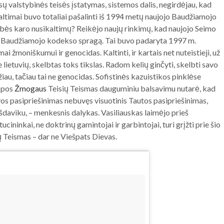
sų valstybinės teisės įstatymas, sistemos dalis, negirdėjau, kad
ltimai buvo totaliai pašalinti iš 1994 metų naujojo Baudžiamojo
bės karo nusikaltimų? Reikėjo naujų rinkimų, kad naujojo Seimo
mą Baudžiamojo kodekso spragą. Tai buvo padaryta 1997 m.
i žmoniškumui ir genocidas. Kaltinti, ir kartais net nuteistieji, už
lietuvių, skelbtas toks tikslas. Radom kelių ginčyti, skelbti savo
iau, tačiau tai ne genocidas. Sofistinės kazuistikos pinklėse
ropos
Žmogaus
Teisių Teismas dauguminiu balsavimu nutarė, kad
vos pasipriešinimas nebuvęs visuotinis Tautos pasipriešinimas,
 išdaviku, – menkesnis dalykas. Vasiliauskas laimėjo prieš
ucininkai, ne doktrinų gamintojai ir garbintojai, turi grįžti prie šio
ų Teismas – dar ne Viešpats Dievas.