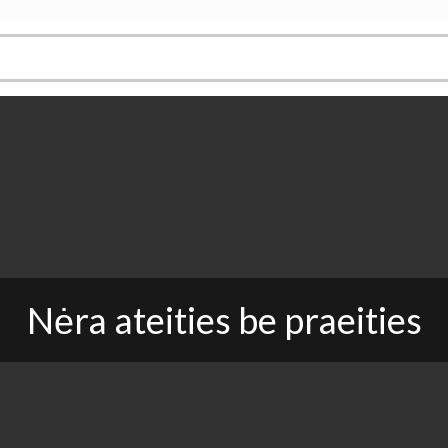
nės okupacijos studijos
Nėra ateities be praeities