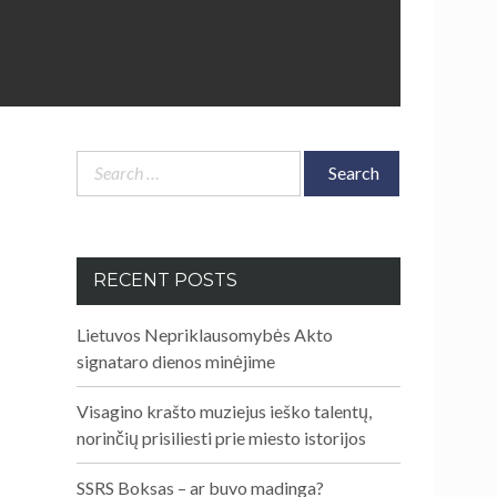
Search
for:
RECENT POSTS
Lietuvos Nepriklausomybės Akto
signataro dienos minėjime
Visagino krašto muziejus ieško talentų,
norinčių prisiliesti prie miesto istorijos
SSRS Boksas – ar buvo madinga?