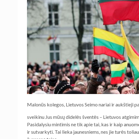
Malonūs kolegos, Lietuvos Seimo nariai ir aukštieji p
sveikinu Jus mūsų didelės šventės – Lietuvos atgimim
Pasidalysiu mintimis ne tik apie tai, kas ir kaip anuom
ir sutvarkyti. Tai lieka jaunesniems, nes jie turės toli