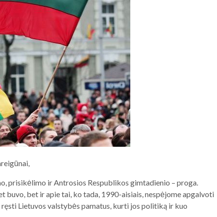
areigūnai,
o, prisikėlimo ir Antrosios Respublikos gimtadienio – proga.
et buvo, bet ir apie tai, ko tada, 1990-aisiais, nespėjome apgalvoti
au ręsti Lietuvos valstybės pamatus, kurti jos politiką ir kuo