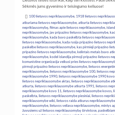
Sėkmės jums gyvenimo ir teisingumo keliuose!
100 lietuvos nepriklausomybe
,
1918 lietuvos nepriklau
atkuriama lietuvos nepriklausomybe
,
atkurta lietuvos neprik
nepriklausomybę
,
filmas apie lietuvos nepriklausomybe
,
islan
nepriklausomybe
,
jav pripazino lietuvos nepriklausomybe
,
kad
nepriklausomybe
,
kada buvo paskelbta lietuvos nepriklauso
lietuvos nepriklausomybe
,
kada rusija pripazino lietuvos nep
paskelbe lietuvos nepriklausomybe
,
kas pirmieji pripazino li
pripazino lietuvos nepriklausomybe
,
kelintais metais buvo at
nepriklausomybe
,
kodel islandija pirmoji pripazino lietuvos 
komunistine organizacija veikusi pries lietuvos nepriklausomy
pirmoji pripazino lietuvos nepriklausomybe
,
lietuvos energet
nepriklausomybe
,
lietuvos nepriklausomybe 100
,
lietuvos ne
nepriklausomybe 1990
,
lietuvos nepriklausomybe 1990 kovo
lietuvos nepriklausomybe aktas
,
lietuvos nepriklausomybe at
atkurta
,
lietuvos nepriklausomybe atkurta 1991
,
lietuvos nep
nepriklausomybe kovo 11
,
lietuvos nepriklausomybe kovos
,
l
paskelbta
,
lietuvos nepriklausomybe piesiniai
,
lietuvos nepri
nepriklausomybe wiki
,
lietuvos raida atkurus nepriklausomyb
nepriklausomybe
,
lietuvos veliava nepriklausomybe
,
mintys a
žuvusiems už lietuvos nepriklausomybę širvintose
,
paskelbiam