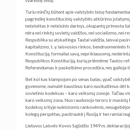
švaresnę teisę.
Turiu minčių būtent apie valstybės teisę fundament
pagrindinį konstitucinių valstybės atkūrimo įstatymų
neteisėtas ir neteisinis darinys, okupantų primesta ša
nėra nei rinktų sovietų valdžios, nei socializmo, nei r
Respublika su atskaitinga Tautai valdžia, laisvai pa
kapitalizmo, t. y. laisvosios rinkos, bendruomeninės f
Konstituciją, formaliai savą, nepriklausomą, nederint
Respublikos Konstituciją, kurią priėmėme Tautos ref
Referendumas ir paskelbimo procedūra, nes galioja ti
Bet kol kas klampojom po senas balas, ypač valstybės
gyvenome, numatė baustinus karo nusikaltimus dėl kar
sovietinis kodeksas – karo veiksmų zonoje. Tačiau vi
karo veiksmų zona. Nuo raudonojo teroro ir masinių t
kodeksų srityje nuleistomis rankovėmis, nesugebėjome
kolegų perspėtas, pasitraukė į Rusiją ir ten ramiai 
Lietuvos Laisvės Kovos Sąjūdžio 1949 m. deklaracijoj