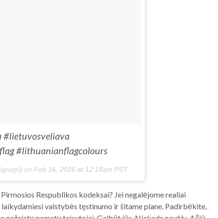
 #lietuvosveliava
lag #lithuanianflagcolours
lgrugri) on
Feb 16, 2026 at 12:18am PST
Pirmosios Respublikos kodeksai? Jei negalėjome realiai
i, laikydamiesi valstybės tęstinumo ir šitame plane. Padirbėkite,
ite pažeistų pamatų taisytojai. Galbūt jūs. Niekada nevėlu. Ačiū.