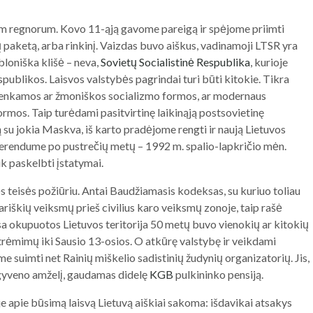
um regnorum. Kovo 11-ąją gavome pareigą ir spėjome priimti
 paketą, arba rinkinį. Vaizdas buvo aiškus, vadinamoji LTSR yra
bloniška klišė – neva,
Sovietų Socialistinė Respublika
, kurioje
espublikos. Laisvos valstybės pagrindai turi būti kitokie. Tikra
sirenkamos ar žmoniškos socializmo formos, ar modernaus
ormos. Taip turėdami pasitvirtinę laikinąją postsovietinę
ą su jokia Maskva, iš karto pradėjome rengti ir naują Lietuvos
erendume po pustrečių metų – 1992 m. spalio-lapkričio mėn.
k paskelbti įstatymai.
 teisės požiūriu. Antai Baudžiamasis kodeksas, su kuriuo toliau
iškių veiksmų prieš civilius karo veiksmų zonoje, taip rašė
sa okupuotos Lietuvos teritorija 50 metų buvo vienokių ar kitokių
rėmimų iki Sausio 13-osios. O atkūrę valstybę ir veikdami
 suimti net Rainių miškelio sadistinių žudynių organizatorių. Jis,
nugyveno amželį, gaudamas didelę
KGB
pulkininko pensiją.
e apie būsimą laisvą Lietuvą aiškiai sakoma: išdavikai atsakys