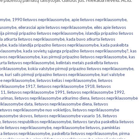
somybe
,
1990 lietuvos nepriklausomybe
,
apie lietuvos nepriklausomybe
,
lausomybe
,
eilerasciai apie lietuvos nepriklausomybe
,
eilės apie lietuvos
dija pirmoji pripazino lietuvos nepriklausomybe
,
islandija pripazino lietuvos
a atkurta lietuvos nepriklausomybė
,
kada buvo atkurta lietuvos
mybe
,
kada islandija pripazino lietuvos nepriklausomybe
,
kada paskelbta
riklausomybe
,
kada sovietų sąjunga pripažino lietuvos nepriklausomybę?
,
kas
etuvos nepriklausomybe
,
kas pirmoji pripazino lietuvos nepriklausomybe
,
kas
kurta lietuvos nepriklausomybė
,
kelintais metais paskelbta lietuvos
nepriklausomybe
,
kokia valstybe pirmoji pripazino lietuvos nepriklausomybe
,
be
,
kuri salis pirmoji pripazino lietuvos nepriklausomybe
,
kuri valstybe
ine nepriklausomybe
,
lietuvos kelias i nepriklausomybe
,
lietuvos
priklausomybe 1917
,
lietuvos nepriklausomybe 1918
,
lietuvos
 11
,
lietuvos nepriklausomybe 1991
,
lietuvos nepriklausomybe 1992
,
kurimas
,
lietuvos nepriklausomybe atkurimo diena
,
lietuvos nepriklausomybė
riklausomybe data
,
lietuvos nepriklausomybe diena
,
lietuvos
ietuvos nepriklausomybe nuo vokietijos
,
lietuvos nepriklausomybe
klausomybe skovos
,
lietuvos nepriklausomybe vasario 16
,
lietuvos
e
,
lietuvos respublikos nepriklausomybė
,
lietuvos taryba paskelbia lietuvos
pie lietuvos nepriklausomybe
,
nepriklausomybe lietuvos
,
paminklas
a lietuvos nepriklausomybe
,
paskelbta lietuvos nepriklausomybe
,
pirma