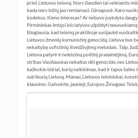
prieš Lietuvos teismą. Nors šiandien tai veikiantis mū
kada nors būtų juo remiamasi. Girnapusė. Karo nusika
kodekso. Kieno interesas? Ar nebuvo įvykdyta daugy
Pirmininkas imtųsi iniciatyvos užpildyti nesuvokia
Blogiausia, kad teismų praktikoje susijaukė nusikaltima
Lietuvos žmonių komunistinį genocidą. Lietuva bus be 
nekaltybę sofistinių išvedžiojimų metodais. Taip, žudž
Lietuva patyrė ir neleistiną politinį pralaimėjimą. Eu
stribas Vasiliauskas nekaltas dėl genocido, nes Lietu
kažkokie būriai, kurių naikinimas, kad ir tapus šalies
sutrikusią Lietuvą. Manau, Lietuvos teisininkai, konstit
klausimo. Galvokite, jaunieji, Europos Žmogaus Teisi