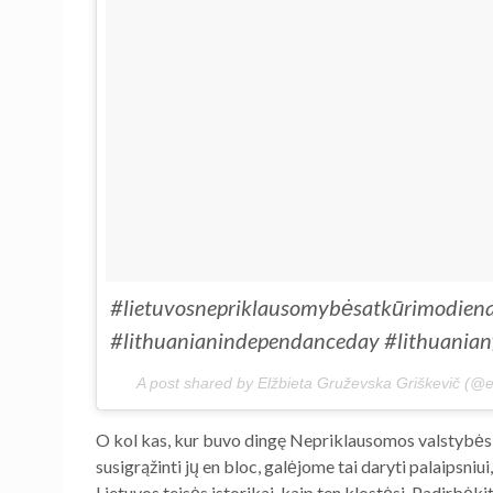
#lietuvosnepriklausomybėsatkūrimodiena
#lithuanianindependanceday #lithuanianf
A post shared by Elžbieta Gruževska Griškevič (@e
O kol kas, kur buvo dingę Nepriklausomos valstybės 
susigrąžinti jų en bloc, galėjome tai daryti palaipsniu
Lietuvos teisės istorikai, kaip ten klostėsi. Padirbėk