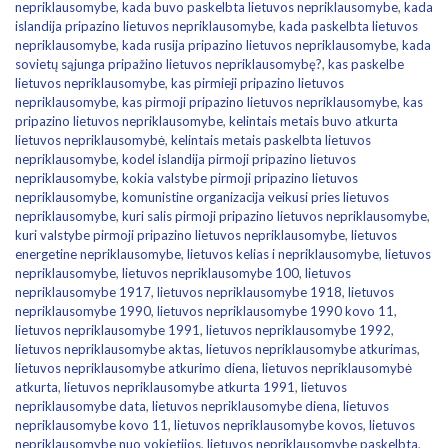
nepriklausomybe
,
kada buvo paskelbta lietuvos nepriklausomybe
,
kada
islandija pripazino lietuvos nepriklausomybe
,
kada paskelbta lietuvos
nepriklausomybe
,
kada rusija pripazino lietuvos nepriklausomybe
,
kada
sovietų sąjunga pripažino lietuvos nepriklausomybę?
,
kas paskelbe
lietuvos nepriklausomybe
,
kas pirmieji pripazino lietuvos
nepriklausomybe
,
kas pirmoji pripazino lietuvos nepriklausomybe
,
kas
pripazino lietuvos nepriklausomybe
,
kelintais metais buvo atkurta
lietuvos nepriklausomybė
,
kelintais metais paskelbta lietuvos
nepriklausomybe
,
kodel islandija pirmoji pripazino lietuvos
nepriklausomybe
,
kokia valstybe pirmoji pripazino lietuvos
nepriklausomybe
,
komunistine organizacija veikusi pries lietuvos
nepriklausomybe
,
kuri salis pirmoji pripazino lietuvos nepriklausomybe
,
kuri valstybe pirmoji pripazino lietuvos nepriklausomybe
,
lietuvos
energetine nepriklausomybe
,
lietuvos kelias i nepriklausomybe
,
lietuvos
nepriklausomybe
,
lietuvos nepriklausomybe 100
,
lietuvos
nepriklausomybe 1917
,
lietuvos nepriklausomybe 1918
,
lietuvos
nepriklausomybe 1990
,
lietuvos nepriklausomybe 1990 kovo 11
,
lietuvos nepriklausomybe 1991
,
lietuvos nepriklausomybe 1992
,
lietuvos nepriklausomybe aktas
,
lietuvos nepriklausomybe atkurimas
,
lietuvos nepriklausomybe atkurimo diena
,
lietuvos nepriklausomybė
atkurta
,
lietuvos nepriklausomybe atkurta 1991
,
lietuvos
nepriklausomybe data
,
lietuvos nepriklausomybe diena
,
lietuvos
nepriklausomybe kovo 11
,
lietuvos nepriklausomybe kovos
,
lietuvos
nepriklausomybe nuo vokietijos
,
lietuvos nepriklausomybe paskelbta
,