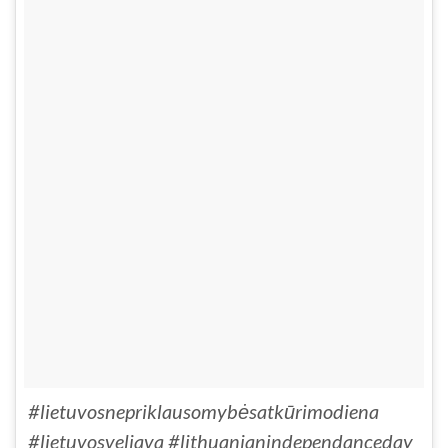
#lietuvosnepriklausomybėsatkūrimodiena
#lietuvosveliava #lithuanianindependanceday