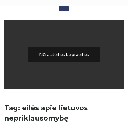
Skip
Sovietika - Sovietinės
to
content
okupacijos studijos
Nėra ateities be praeities
Tag: eilės apie lietuvos
nepriklausomybę