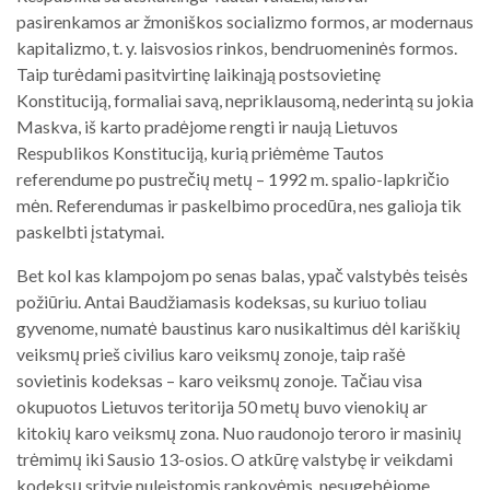
pasirenkamos ar žmoniškos socializmo formos, ar modernaus
kapitalizmo, t. y. laisvosios rinkos, bendruomeninės formos.
Taip turėdami pasitvirtinę laikinąją postsovietinę
Konstituciją, formaliai savą, nepriklausomą, nederintą su jokia
Maskva, iš karto pradėjome rengti ir naują Lietuvos
Respublikos Konstituciją, kurią priėmėme Tautos
referendume po pustrečių metų – 1992 m. spalio-lapkričio
mėn. Referendumas ir paskelbimo procedūra, nes galioja tik
paskelbti įstatymai.
Bet kol kas klampojom po senas balas, ypač valstybės teisės
požiūriu. Antai Baudžiamasis kodeksas, su kuriuo toliau
gyvenome, numatė baustinus karo nusikaltimus dėl kariškių
veiksmų prieš civilius karo veiksmų zonoje, taip rašė
sovietinis kodeksas – karo veiksmų zonoje. Tačiau visa
okupuotos Lietuvos teritorija 50 metų buvo vienokių ar
kitokių karo veiksmų zona. Nuo raudonojo teroro ir masinių
trėmimų iki Sausio 13-osios. O atkūrę valstybę ir veikdami
kodeksų srityje nuleistomis rankovėmis, nesugebėjome