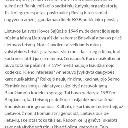
suimti net Rainių miškelio sadistinių žudynių organizatorių.
Jis, kolegų perspėtas, pasitraukė į Rusiją ir ten ramiai
nugyveno amželį, gaudamas didelę
KGB
pulkininko pensiją.
Lietuvos Laisvės Kovos Sąjūdžio 1949 m. deklaracijoje apie
būsimą laisvą Lietuvą aiškiai sakoma: išdavikai atsakys prieš
Lietuvos teismą. Nors šiandien tai veikiantis mūsų
valstybinės teisės įstatymas, sistemos dalis, negirdėjau, kad
kada nors būtų juo remiamasi. Girnapusė. Karo nusikaltimai
buvo totaliai pašalinti iš 1994 metų naujojo Baudžiamojo
kodekso. Kieno interesas? Ar nebuvo įvykdyta daugybės
karo nusikaltimų? Reikėjo naujų rinkimų, kad naujojo Seimo
Pirmininkas imtųsi iniciatyvos užpildyti nesuvokiamą
Baudžiamojo kodekso spragą. Tai buvo padaryta 1997 m.
Blogiausia, kad teismų praktikoje susijaukė nusikaltimai
žmoniškumui ir genocidas. Kaltinti, ir kartais net nuteistieji, už
Lietuvos žmonių komunistinį genocidą. Lietuva bus be
lietuvių, skelbtas toks tikslas. Radom kelių ginčyti, skelbti
savo nekaltybę sofistinių išvedžiojimų metodais. Taip,