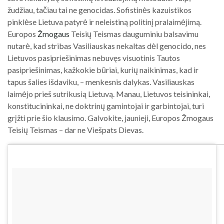
žudžiau, tačiau tai ne genocidas. Sofistinės kazuistikos
pinklėse Lietuva patyrė ir neleistiną politinį pralaimėjimą.
Europos
Žmogaus
Teisių Teismas dauguminiu balsavimu
nutarė, kad stribas Vasiliauskas nekaltas dėl genocido, nes
Lietuvos pasipriešinimas nebuvęs visuotinis Tautos
pasipriešinimas, kažkokie būriai, kurių naikinimas, kad ir
tapus šalies išdaviku, – menkesnis dalykas. Vasiliauskas
laimėjo prieš sutrikusią Lietuvą. Manau, Lietuvos teisininkai,
konstitucininkai, ne doktrinų gamintojai ir garbintojai, turi
grįžti prie šio klausimo. Galvokite, jaunieji, Europos Žmogaus
Teisių Teismas – dar ne Viešpats Dievas.