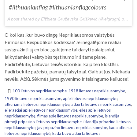
#lithuanianflag #lithuanianflagcolours
A post shared by Elžbieta Gruževska Griškevič (@elgrugri) on
Feb 
O kol kas, kur buvo dingę Nepriklausomos valstybės
Pirmosios Respublikos kodeksai? Jei negalėjome realiai
susigrąžinti jų en bloc, galėjome tai daryti palaipsniui,
laikydamiesi valstybės tęstinumo ir šitame plane.
Padirbėkite, Lietuvos teisės istorikai, kaip ten klostėsi.
Padirbėkite pažeistų pamatų taisytojai. Galbūt jūs. Niekada
nevėlu. Ačiū. Sėkmės jums gyvenimo ir teisingumo keliuose!
100 lietuvos nepriklausomybe
,
1918 lietuvos nepriklausomybe
,
1990 lietuvos nepriklausomybe
,
apie lietuvos nepriklausomybe
,
atkuriama lietuvos nepriklausomybe
,
atkurta lietuvos nepriklausomybe
,
eilerasciai apie lietuvos nepriklausomybe
,
eilės apie lietuvos
nepriklausomybę
,
filmas apie lietuvos nepriklausomybe
,
islandija
pirmoji pripazino lietuvos nepriklausomybe
,
islandija pripazino lietuvos
nepriklausomybe
,
jav pripazino lietuvos nepriklausomybe
,
kada atkurta
lietuvos nepriklausomybė
,
kada buvo atkurta lietuvos