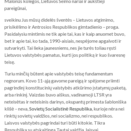
Malonūs kolegos, Lietuvos Seimo nariai ir aukštieji
pareigūnai,
sveikinu Jus mūsų didelės šventės – Lietuvos atgimimo,
prisikėlimo ir Antrosios Respublikos gimtadienio – proga.
Pasidalysiu mintimis ne tik apie tai, kas ir kaip anuomet buvo,
bet ir apie tai, ko tada, 1990-aisiais, nespėjome apgalvoti ir
sutvarkyti. Tai lieka jaunesniems, nes jie turės toliau ręsti
Lietuvos valstybės pamatus, kurti jos politiką ir kuo švaresnę
teisę.
Turiu minčių būtent apie valstybės teisę fundamentum
regnorum. Kovo 11-ąją gavome pareigą ir spėjome priimti
pagrindinį konstitucinių valstybės atkūrimo įstatymų paketą,
arba rinkinį. Vaizdas buvo aiškus, vadinamoji LTSR yra
neteisėtas ir neteisinis darinys, okupantų primesta šabloniška
klišė – neva,
Sovietų Socialistinė Respublika
, kurioje nėra nei
rinktų sovietų valdžios, nei socializmo, nei respublikos.
Laisvos valstybės pagrindai turi būti kitokie. Tikra
Respublika su atskaitinga Tautai valdžia, laisvai