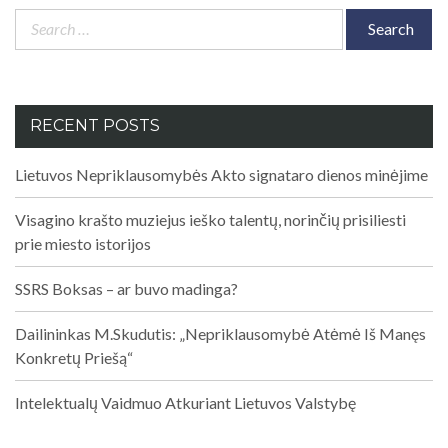
Search
for:
RECENT POSTS
Lietuvos Nepriklausomybės Akto signataro dienos minėjime
Visagino krašto muziejus ieško talentų, norinčių prisiliesti
prie miesto istorijos
SSRS Boksas – ar buvo madinga?
Dailininkas M.Skudutis: „Nepriklausomybė Atėmė Iš Manęs
Konkretų Priešą“
Intelektualų Vaidmuo Atkuriant Lietuvos Valstybę