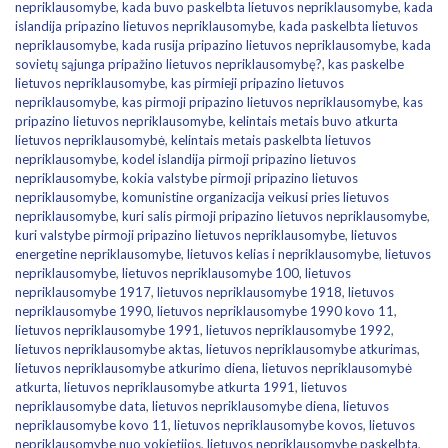
nepriklausomybe
,
kada buvo paskelbta lietuvos nepriklausomybe
,
kada
islandija pripazino lietuvos nepriklausomybe
,
kada paskelbta lietuvos
nepriklausomybe
,
kada rusija pripazino lietuvos nepriklausomybe
,
kada
sovietų sąjunga pripažino lietuvos nepriklausomybę?
,
kas paskelbe
lietuvos nepriklausomybe
,
kas pirmieji pripazino lietuvos
nepriklausomybe
,
kas pirmoji pripazino lietuvos nepriklausomybe
,
kas
pripazino lietuvos nepriklausomybe
,
kelintais metais buvo atkurta
lietuvos nepriklausomybė
,
kelintais metais paskelbta lietuvos
nepriklausomybe
,
kodel islandija pirmoji pripazino lietuvos
nepriklausomybe
,
kokia valstybe pirmoji pripazino lietuvos
nepriklausomybe
,
komunistine organizacija veikusi pries lietuvos
nepriklausomybe
,
kuri salis pirmoji pripazino lietuvos nepriklausomybe
,
kuri valstybe pirmoji pripazino lietuvos nepriklausomybe
,
lietuvos
energetine nepriklausomybe
,
lietuvos kelias i nepriklausomybe
,
lietuvos
nepriklausomybe
,
lietuvos nepriklausomybe 100
,
lietuvos
nepriklausomybe 1917
,
lietuvos nepriklausomybe 1918
,
lietuvos
nepriklausomybe 1990
,
lietuvos nepriklausomybe 1990 kovo 11
,
lietuvos nepriklausomybe 1991
,
lietuvos nepriklausomybe 1992
,
lietuvos nepriklausomybe aktas
,
lietuvos nepriklausomybe atkurimas
,
lietuvos nepriklausomybe atkurimo diena
,
lietuvos nepriklausomybė
atkurta
,
lietuvos nepriklausomybe atkurta 1991
,
lietuvos
nepriklausomybe data
,
lietuvos nepriklausomybe diena
,
lietuvos
nepriklausomybe kovo 11
,
lietuvos nepriklausomybe kovos
,
lietuvos
nepriklausomybe nuo vokietijos
,
lietuvos nepriklausomybe paskelbta
,