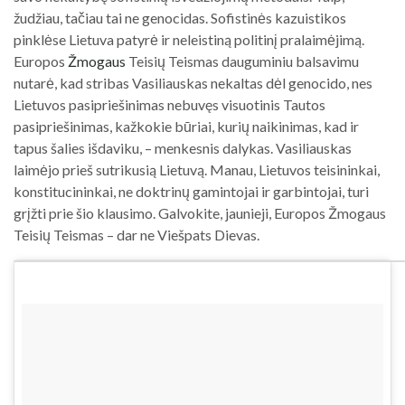
žudžiau, tačiau tai ne genocidas. Sofistinės kazuistikos
pinklėse Lietuva patyrė ir neleistiną politinį pralaimėjimą.
Europos
Žmogaus
Teisių Teismas dauguminiu balsavimu
nutarė, kad stribas Vasiliauskas nekaltas dėl genocido, nes
Lietuvos pasipriešinimas nebuvęs visuotinis Tautos
pasipriešinimas, kažkokie būriai, kurių naikinimas, kad ir
tapus šalies išdaviku, – menkesnis dalykas. Vasiliauskas
laimėjo prieš sutrikusią Lietuvą. Manau, Lietuvos teisininkai,
konstitucininkai, ne doktrinų gamintojai ir garbintojai, turi
grįžti prie šio klausimo. Galvokite, jaunieji, Europos Žmogaus
Teisių Teismas – dar ne Viešpats Dievas.