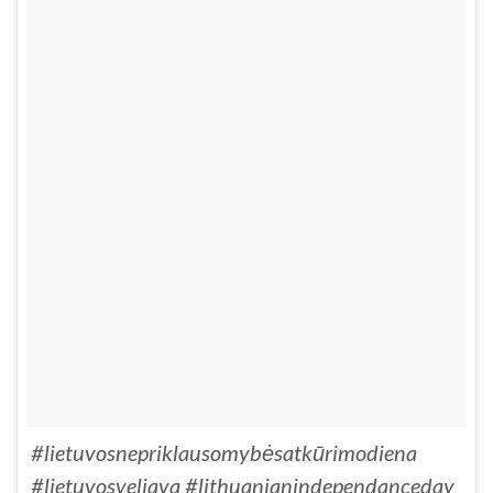
#lietuvosnepriklausomybėsatkūrimodiena
#lietuvosveliava #lithuanianindependanceday