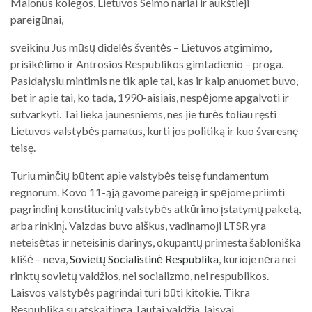
Malonūs kolegos, Lietuvos Seimo nariai ir aukštieji
pareigūnai,
sveikinu Jus mūsų didelės šventės – Lietuvos atgimimo,
prisikėlimo ir Antrosios Respublikos gimtadienio – proga.
Pasidalysiu mintimis ne tik apie tai, kas ir kaip anuomet buvo,
bet ir apie tai, ko tada, 1990-aisiais, nespėjome apgalvoti ir
sutvarkyti. Tai lieka jaunesniems, nes jie turės toliau ręsti
Lietuvos valstybės pamatus, kurti jos politiką ir kuo švaresnę
teisę.
Turiu minčių būtent apie valstybės teisę fundamentum
regnorum. Kovo 11-ąją gavome pareigą ir spėjome priimti
pagrindinį konstitucinių valstybės atkūrimo įstatymų paketą,
arba rinkinį. Vaizdas buvo aiškus, vadinamoji LTSR yra
neteisėtas ir neteisinis darinys, okupantų primesta šabloniška
klišė – neva,
Sovietų Socialistinė Respublika
, kurioje nėra nei
rinktų sovietų valdžios, nei socializmo, nei respublikos.
Laisvos valstybės pagrindai turi būti kitokie. Tikra
Respublika su atskaitinga Tautai valdžia, laisvai