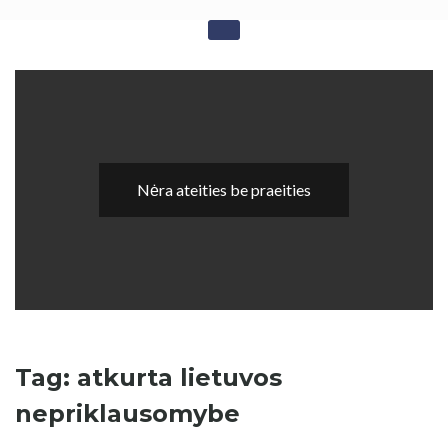
Skip
Sovietika - Sovietinės
to
content
okupacijos studijos
Nėra ateities be praeities
Tag: atkurta lietuvos
nepriklausomybe