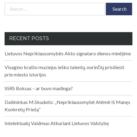
Search
for:
RECENT POSTS
Lietuvos Nepriklausomybės Akto signataro dienos minėjime
Visagino krašto muziejus ieško talentų, norinčių prisiliesti
prie miesto istorijos
SSRS Boksas – ar buvo madinga?
Dailininkas M.Skudutis: „Nepriklausomybė Atėmė Iš Manęs
Konkretų Priešą“
Intelektualų Vaidmuo Atkuriant Lietuvos Valstybę