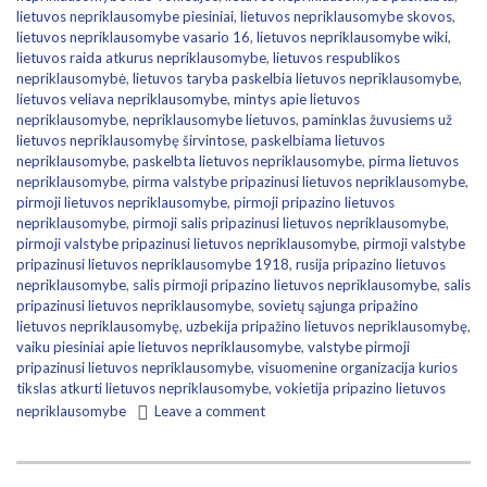
lietuvos nepriklausomybe piesiniai
,
lietuvos nepriklausomybe skovos
,
lietuvos nepriklausomybe vasario 16
,
lietuvos nepriklausomybe wiki
,
lietuvos raida atkurus nepriklausomybe
,
lietuvos respublikos
nepriklausomybė
,
lietuvos taryba paskelbia lietuvos nepriklausomybe
,
lietuvos veliava nepriklausomybe
,
mintys apie lietuvos
nepriklausomybe
,
nepriklausomybe lietuvos
,
paminklas žuvusiems už
lietuvos nepriklausomybę širvintose
,
paskelbiama lietuvos
nepriklausomybe
,
paskelbta lietuvos nepriklausomybe
,
pirma lietuvos
nepriklausomybe
,
pirma valstybe pripazinusi lietuvos nepriklausomybe
,
pirmoji lietuvos nepriklausomybe
,
pirmoji pripazino lietuvos
nepriklausomybe
,
pirmoji salis pripazinusi lietuvos nepriklausomybe
,
pirmoji valstybe pripazinusi lietuvos nepriklausomybe
,
pirmoji valstybe
pripazinusi lietuvos nepriklausomybe 1918
,
rusija pripazino lietuvos
nepriklausomybe
,
salis pirmoji pripazino lietuvos nepriklausomybe
,
salis
pripazinusi lietuvos nepriklausomybe
,
sovietų sąjunga pripažino
lietuvos nepriklausomybę
,
uzbekija pripažino lietuvos nepriklausomybę
,
vaiku piesiniai apie lietuvos nepriklausomybe
,
valstybe pirmoji
pripazinusi lietuvos nepriklausomybe
,
visuomenine organizacija kurios
tikslas atkurti lietuvos nepriklausomybe
,
vokietija pripazino lietuvos
nepriklausomybe
Leave a comment