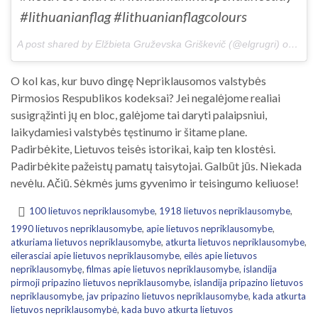
#lithuanianflag #lithuanianflagcolours
A post shared by Elžbieta Gruževska Griškevič (@elgrugri) on
Feb 
O kol kas, kur buvo dingę Nepriklausomos valstybės
Pirmosios Respublikos kodeksai? Jei negalėjome realiai
susigrąžinti jų en bloc, galėjome tai daryti palaipsniui,
laikydamiesi valstybės tęstinumo ir šitame plane.
Padirbėkite, Lietuvos teisės istorikai, kaip ten klostėsi.
Padirbėkite pažeistų pamatų taisytojai. Galbūt jūs. Niekada
nevėlu. Ačiū. Sėkmės jums gyvenimo ir teisingumo keliuose!
100 lietuvos nepriklausomybe
,
1918 lietuvos nepriklausomybe
,
1990 lietuvos nepriklausomybe
,
apie lietuvos nepriklausomybe
,
atkuriama lietuvos nepriklausomybe
,
atkurta lietuvos nepriklausomybe
,
eilerasciai apie lietuvos nepriklausomybe
,
eilės apie lietuvos
nepriklausomybę
,
filmas apie lietuvos nepriklausomybe
,
islandija
pirmoji pripazino lietuvos nepriklausomybe
,
islandija pripazino lietuvos
nepriklausomybe
,
jav pripazino lietuvos nepriklausomybe
,
kada atkurta
lietuvos nepriklausomybė
,
kada buvo atkurta lietuvos