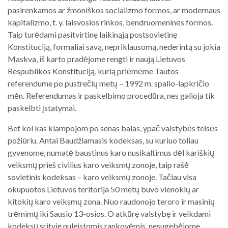
pasirenkamos ar žmoniškos socializmo formos, ar modernaus
kapitalizmo, t. y. laisvosios rinkos, bendruomeninės formos.
Taip turėdami pasitvirtinę laikinąją postsovietinę
Konstituciją, formaliai savą, nepriklausomą, nederintą su jokia
Maskva, iš karto pradėjome rengti ir naują Lietuvos
Respublikos Konstituciją, kurią priėmėme Tautos
referendume po pustrečių metų – 1992 m. spalio-lapkričio
mėn. Referendumas ir paskelbimo procedūra, nes galioja tik
paskelbti įstatymai.
Bet kol kas klampojom po senas balas, ypač valstybės teisės
požiūriu. Antai Baudžiamasis kodeksas, su kuriuo toliau
gyvenome, numatė baustinus karo nusikaltimus dėl kariškių
veiksmų prieš civilius karo veiksmų zonoje, taip rašė
sovietinis kodeksas – karo veiksmų zonoje. Tačiau visa
okupuotos Lietuvos teritorija 50 metų buvo vienokių ar
kitokių karo veiksmų zona. Nuo raudonojo teroro ir masinių
trėmimų iki Sausio 13-osios. O atkūrę valstybę ir veikdami
kodeksų srityje nuleistomis rankovėmis, nesugebėjome