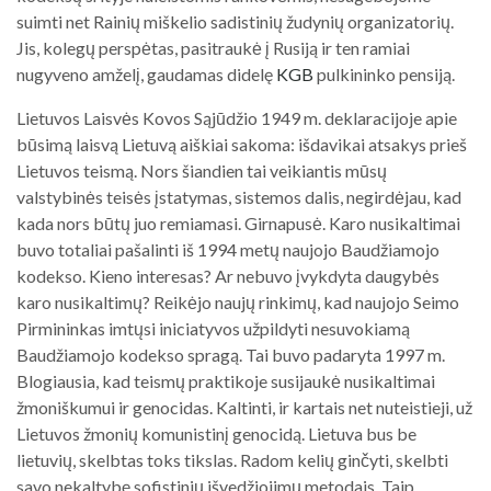
suimti net Rainių miškelio sadistinių žudynių organizatorių.
Jis, kolegų perspėtas, pasitraukė į Rusiją ir ten ramiai
nugyveno amželį, gaudamas didelę
KGB
pulkininko pensiją.
Lietuvos Laisvės Kovos Sąjūdžio 1949 m. deklaracijoje apie
būsimą laisvą Lietuvą aiškiai sakoma: išdavikai atsakys prieš
Lietuvos teismą. Nors šiandien tai veikiantis mūsų
valstybinės teisės įstatymas, sistemos dalis, negirdėjau, kad
kada nors būtų juo remiamasi. Girnapusė. Karo nusikaltimai
buvo totaliai pašalinti iš 1994 metų naujojo Baudžiamojo
kodekso. Kieno interesas? Ar nebuvo įvykdyta daugybės
karo nusikaltimų? Reikėjo naujų rinkimų, kad naujojo Seimo
Pirmininkas imtųsi iniciatyvos užpildyti nesuvokiamą
Baudžiamojo kodekso spragą. Tai buvo padaryta 1997 m.
Blogiausia, kad teismų praktikoje susijaukė nusikaltimai
žmoniškumui ir genocidas. Kaltinti, ir kartais net nuteistieji, už
Lietuvos žmonių komunistinį genocidą. Lietuva bus be
lietuvių, skelbtas toks tikslas. Radom kelių ginčyti, skelbti
savo nekaltybę sofistinių išvedžiojimų metodais. Taip,