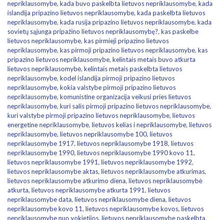
nepriklausomybe
,
kada buvo paskelbta lietuvos nepriklausomybe
,
kada
islandija pripazino lietuvos nepriklausomybe
,
kada paskelbta lietuvos
nepriklausomybe
,
kada rusija pripazino lietuvos nepriklausomybe
,
kada
sovietų sąjunga pripažino lietuvos nepriklausomybę?
,
kas paskelbe
lietuvos nepriklausomybe
,
kas pirmieji pripazino lietuvos
nepriklausomybe
,
kas pirmoji pripazino lietuvos nepriklausomybe
,
kas
pripazino lietuvos nepriklausomybe
,
kelintais metais buvo atkurta
lietuvos nepriklausomybė
,
kelintais metais paskelbta lietuvos
nepriklausomybe
,
kodel islandija pirmoji pripazino lietuvos
nepriklausomybe
,
kokia valstybe pirmoji pripazino lietuvos
nepriklausomybe
,
komunistine organizacija veikusi pries lietuvos
nepriklausomybe
,
kuri salis pirmoji pripazino lietuvos nepriklausomybe
,
kuri valstybe pirmoji pripazino lietuvos nepriklausomybe
,
lietuvos
energetine nepriklausomybe
,
lietuvos kelias i nepriklausomybe
,
lietuvos
nepriklausomybe
,
lietuvos nepriklausomybe 100
,
lietuvos
nepriklausomybe 1917
,
lietuvos nepriklausomybe 1918
,
lietuvos
nepriklausomybe 1990
,
lietuvos nepriklausomybe 1990 kovo 11
,
lietuvos nepriklausomybe 1991
,
lietuvos nepriklausomybe 1992
,
lietuvos nepriklausomybe aktas
,
lietuvos nepriklausomybe atkurimas
,
lietuvos nepriklausomybe atkurimo diena
,
lietuvos nepriklausomybė
atkurta
,
lietuvos nepriklausomybe atkurta 1991
,
lietuvos
nepriklausomybe data
,
lietuvos nepriklausomybe diena
,
lietuvos
nepriklausomybe kovo 11
,
lietuvos nepriklausomybe kovos
,
lietuvos
nepriklausomybe nuo vokietijos
,
lietuvos nepriklausomybe paskelbta
,