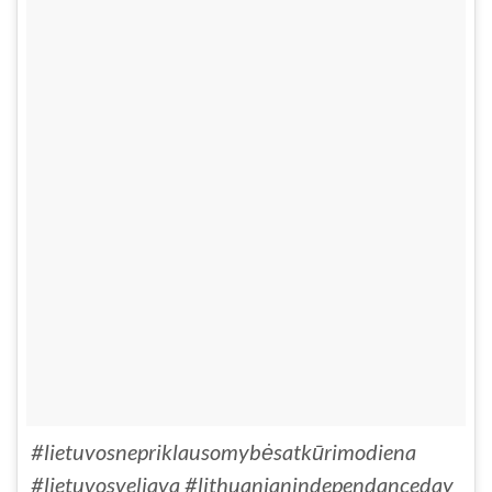
#lietuvosnepriklausomybėsatkūrimodiena
#lietuvosveliava #lithuanianindependanceday