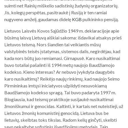
suimti net Rainių miškelio sadistinių žudynių organizatorių.
Jis, kolegų perspėtas, pasitraukė į Rusiją ir ten ramiai
nugyveno amželį, gaudamas didelę
KGB
pulkininko pensiją.
Lietuvos Laisvės Kovos Sąjūdžio 1949 m. deklaracijoje apie
būsimą laisvą Lietuvą aiškiai sakoma: išdavikai atsakys prieš
Lietuvos teismą. Nors šiandien tai veikiantis mūsų
valstybinės teisės įstatymas, sistemos dalis, negirdėjau, kad
kada nors būtų juo remiamasi. Girnapusė. Karo nusikaltimai
buvo totaliai pašalinti iš 1994 metų naujojo Baudžiamojo
kodekso. Kieno interesas? Ar nebuvo įvykdyta daugybės
karo nusikaltimų? Reikėjo naujų rinkimų, kad naujojo Seimo
Pirmininkas imtųsi iniciatyvos užpildyti nesuvokiamą
Baudžiamojo kodekso spragą. Tai buvo padaryta 1997 m.
Blogiausia, kad teismų praktikoje susijaukė nusikaltimai
žmoniškumui ir genocidas. Kaltinti, ir kartais net nuteistieji, už
Lietuvos žmonių komunistinį genocidą. Lietuva bus be
lietuvių, skelbtas toks tikslas. Radom kelių ginčyti, skelbti
savo nekaltybę sofistinių išvedžiojimų metodais. Taip,