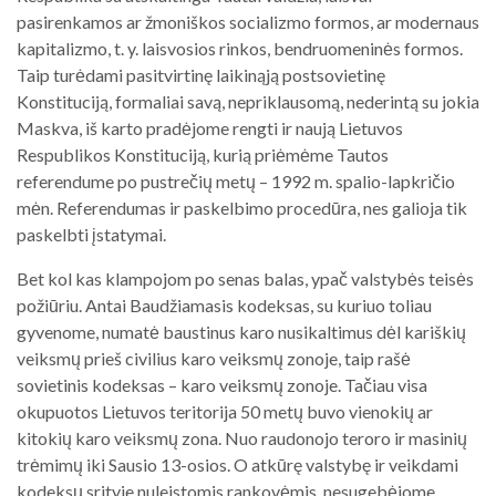
pasirenkamos ar žmoniškos socializmo formos, ar modernaus
kapitalizmo, t. y. laisvosios rinkos, bendruomeninės formos.
Taip turėdami pasitvirtinę laikinąją postsovietinę
Konstituciją, formaliai savą, nepriklausomą, nederintą su jokia
Maskva, iš karto pradėjome rengti ir naują Lietuvos
Respublikos Konstituciją, kurią priėmėme Tautos
referendume po pustrečių metų – 1992 m. spalio-lapkričio
mėn. Referendumas ir paskelbimo procedūra, nes galioja tik
paskelbti įstatymai.
Bet kol kas klampojom po senas balas, ypač valstybės teisės
požiūriu. Antai Baudžiamasis kodeksas, su kuriuo toliau
gyvenome, numatė baustinus karo nusikaltimus dėl kariškių
veiksmų prieš civilius karo veiksmų zonoje, taip rašė
sovietinis kodeksas – karo veiksmų zonoje. Tačiau visa
okupuotos Lietuvos teritorija 50 metų buvo vienokių ar
kitokių karo veiksmų zona. Nuo raudonojo teroro ir masinių
trėmimų iki Sausio 13-osios. O atkūrę valstybę ir veikdami
kodeksų srityje nuleistomis rankovėmis, nesugebėjome