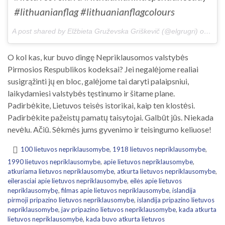
#lithuanianflag #lithuanianflagcolours
A post shared by Elžbieta Gruževska Griškevič (@elgrugri) on
Feb 
O kol kas, kur buvo dingę Nepriklausomos valstybės
Pirmosios Respublikos kodeksai? Jei negalėjome realiai
susigrąžinti jų en bloc, galėjome tai daryti palaipsniui,
laikydamiesi valstybės tęstinumo ir šitame plane.
Padirbėkite, Lietuvos teisės istorikai, kaip ten klostėsi.
Padirbėkite pažeistų pamatų taisytojai. Galbūt jūs. Niekada
nevėlu. Ačiū. Sėkmės jums gyvenimo ir teisingumo keliuose!
100 lietuvos nepriklausomybe
,
1918 lietuvos nepriklausomybe
,
1990 lietuvos nepriklausomybe
,
apie lietuvos nepriklausomybe
,
atkuriama lietuvos nepriklausomybe
,
atkurta lietuvos nepriklausomybe
,
eilerasciai apie lietuvos nepriklausomybe
,
eilės apie lietuvos
nepriklausomybę
,
filmas apie lietuvos nepriklausomybe
,
islandija
pirmoji pripazino lietuvos nepriklausomybe
,
islandija pripazino lietuvos
nepriklausomybe
,
jav pripazino lietuvos nepriklausomybe
,
kada atkurta
lietuvos nepriklausomybė
,
kada buvo atkurta lietuvos