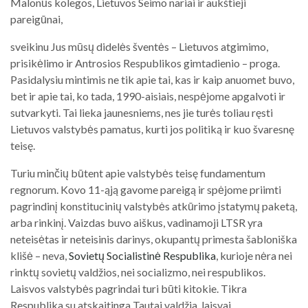
Malonūs kolegos, Lietuvos Seimo nariai ir aukštieji
pareigūnai,
sveikinu Jus mūsų didelės šventės – Lietuvos atgimimo,
prisikėlimo ir Antrosios Respublikos gimtadienio – proga.
Pasidalysiu mintimis ne tik apie tai, kas ir kaip anuomet buvo,
bet ir apie tai, ko tada, 1990-aisiais, nespėjome apgalvoti ir
sutvarkyti. Tai lieka jaunesniems, nes jie turės toliau ręsti
Lietuvos valstybės pamatus, kurti jos politiką ir kuo švaresnę
teisę.
Turiu minčių būtent apie valstybės teisę fundamentum
regnorum. Kovo 11-ąją gavome pareigą ir spėjome priimti
pagrindinį konstitucinių valstybės atkūrimo įstatymų paketą,
arba rinkinį. Vaizdas buvo aiškus, vadinamoji LTSR yra
neteisėtas ir neteisinis darinys, okupantų primesta šabloniška
klišė – neva,
Sovietų Socialistinė Respublika
, kurioje nėra nei
rinktų sovietų valdžios, nei socializmo, nei respublikos.
Laisvos valstybės pagrindai turi būti kitokie. Tikra
Respublika su atskaitinga Tautai valdžia, laisvai