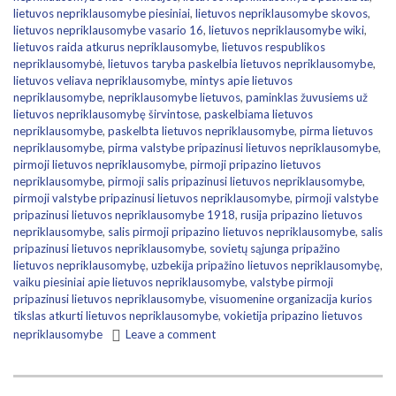
lietuvos nepriklausomybe piesiniai
,
lietuvos nepriklausomybe skovos
,
lietuvos nepriklausomybe vasario 16
,
lietuvos nepriklausomybe wiki
,
lietuvos raida atkurus nepriklausomybe
,
lietuvos respublikos
nepriklausomybė
,
lietuvos taryba paskelbia lietuvos nepriklausomybe
,
lietuvos veliava nepriklausomybe
,
mintys apie lietuvos
nepriklausomybe
,
nepriklausomybe lietuvos
,
paminklas žuvusiems už
lietuvos nepriklausomybę širvintose
,
paskelbiama lietuvos
nepriklausomybe
,
paskelbta lietuvos nepriklausomybe
,
pirma lietuvos
nepriklausomybe
,
pirma valstybe pripazinusi lietuvos nepriklausomybe
,
pirmoji lietuvos nepriklausomybe
,
pirmoji pripazino lietuvos
nepriklausomybe
,
pirmoji salis pripazinusi lietuvos nepriklausomybe
,
pirmoji valstybe pripazinusi lietuvos nepriklausomybe
,
pirmoji valstybe
pripazinusi lietuvos nepriklausomybe 1918
,
rusija pripazino lietuvos
nepriklausomybe
,
salis pirmoji pripazino lietuvos nepriklausomybe
,
salis
pripazinusi lietuvos nepriklausomybe
,
sovietų sąjunga pripažino
lietuvos nepriklausomybę
,
uzbekija pripažino lietuvos nepriklausomybę
,
vaiku piesiniai apie lietuvos nepriklausomybe
,
valstybe pirmoji
pripazinusi lietuvos nepriklausomybe
,
visuomenine organizacija kurios
tikslas atkurti lietuvos nepriklausomybe
,
vokietija pripazino lietuvos
nepriklausomybe
Leave a comment