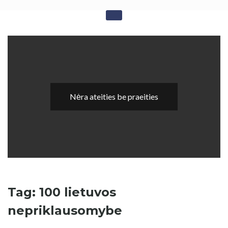
Skip
Sovietika - Sovietinės
to
content
okupacijos studijos
Nėra ateities be praeities
Tag: 100 lietuvos
nepriklausomybe