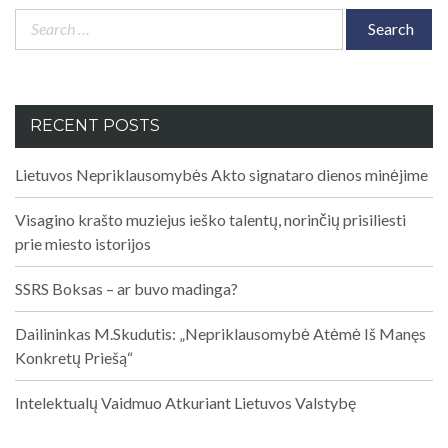
Search
for:
RECENT POSTS
Lietuvos Nepriklausomybės Akto signataro dienos minėjime
Visagino krašto muziejus ieško talentų, norinčių prisiliesti
prie miesto istorijos
SSRS Boksas – ar buvo madinga?
Dailininkas M.Skudutis: „Nepriklausomybė Atėmė Iš Manęs
Konkretų Priešą“
Intelektualų Vaidmuo Atkuriant Lietuvos Valstybę