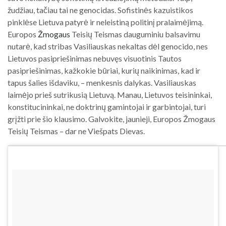
žudžiau, tačiau tai ne genocidas. Sofistinės kazuistikos
pinklėse Lietuva patyrė ir neleistiną politinį pralaimėjimą.
Europos
Žmogaus
Teisių Teismas dauguminiu balsavimu
nutarė, kad stribas Vasiliauskas nekaltas dėl genocido, nes
Lietuvos pasipriešinimas nebuvęs visuotinis Tautos
pasipriešinimas, kažkokie būriai, kurių naikinimas, kad ir
tapus šalies išdaviku, – menkesnis dalykas. Vasiliauskas
laimėjo prieš sutrikusią Lietuvą. Manau, Lietuvos teisininkai,
konstitucininkai, ne doktrinų gamintojai ir garbintojai, turi
grįžti prie šio klausimo. Galvokite, jaunieji, Europos Žmogaus
Teisių Teismas – dar ne Viešpats Dievas.